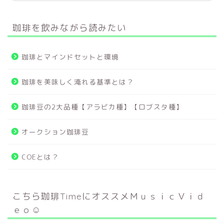
珈琲を飲みながら読みたい
珈琲とマインドセットと環境
珈琲を美味しく淹れる基準とは？
珈琲豆の2大品種【アラビカ種】【ロブスタ種】
オークション珈琲豆
COEとは？
こちら珈琲TimeにオススメＭｕｓｉｃＶｉｄ
ｅｏ☺