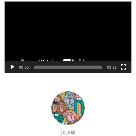
動
画
プ
レ
ー
ヤ
ー
00:00
03:26
jojo@