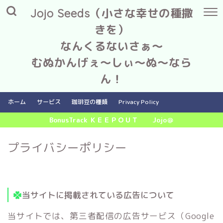
Jojo Seeds（小さな幸せの種撒
きを）
なんくるないさぁ～
むぬかんげぇ～しぃ～ぬ～なら
ん！
ホーム
サービス
珈琲豆の種類
Privacy Policy
BonusTrack ＫＥＥＰＯＵＴ Jojo＠
プライバシーポリシー
当サイトに掲載されている広告について
当サイトでは、第三者配信の広告サービス（Google