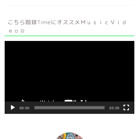
こちら珈琲TimeにオススメＭｕｓｉｃＶｉｄ
ｅｏ☺
動
画
プ
レ
ー
ヤ
ー
00:00
03:26