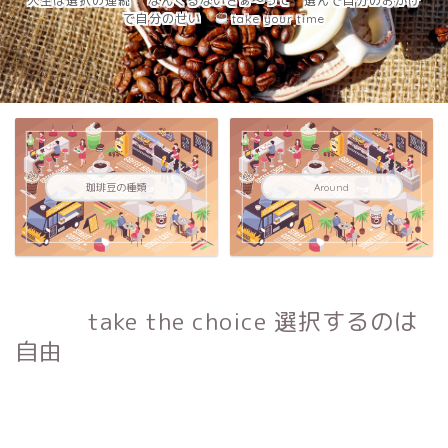
人生は選択の連続 なんくるないさぁ～って 選んで自分のおかげ
で自分のせい
take your time
珈琲豆の種類
Around
take the choice 選択するのは
自由