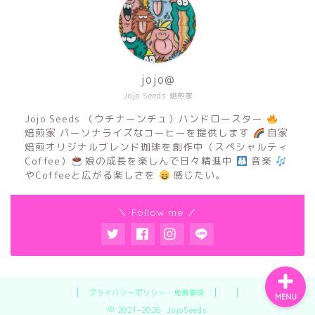
jojo@
Jojo Seeds 焙煎家
ホーム
Jojo Seeds （ウチナーンチュ）ハンドロースター
焙煎家 パーソナライズなコーヒーを提供します
自家
サービス
焙煎オリジナルブレンド珈琲を創作中（スペシャルティ
Coffee）
娘の成長を楽しんで日々精進中
音楽
やCoffeeと広がる楽しさを
感じたい。
珈琲豆の種類
＼ Follow me ／
Privacy Policy
プライバシーポリシー・免責事項
MENU
2021–2026 JojoSeeds