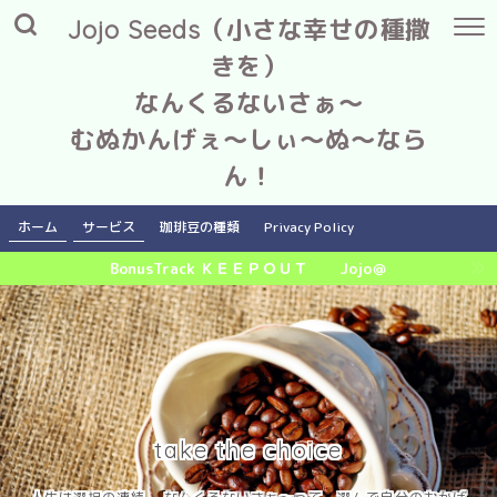
Jojo Seeds（小さな幸せの種撒
きを）
なんくるないさぁ～
むぬかんげぇ～しぃ～ぬ～なら
ん！
ホーム
サービス
珈琲豆の種類
Privacy Policy
BonusTrack ＫＥＥＰＯＵＴ Jojo＠
take the choice